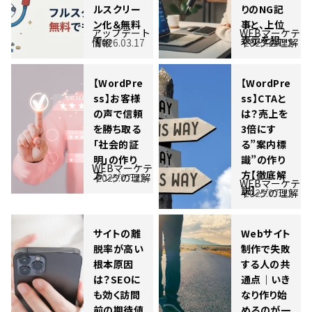
ルスクリー
りのNG記
ン化＆無料
事と、上位
アップデート
WEBマーケテ
で…
表示を狙…
情報
2026.03.17
ィングの理解
2025.10.12
【WordPre
【WordPre
ss】お客様
ss】CTAと
の声で信頼
は？売上を
を勝ち取る
3倍にす
「社会的証
る”案内標
明」の作り
識”の作り
WEBマーケテ
方
方【徹底解
ィングの理解
2025.07.31
WEBマーケテ
説】
ィングの理解
2025.07.31
サイトの離
Webサイト
脱率が高い
制作で失敗
根本原因
する人の共
は？SEOに
通点｜いき
も効く訪問
なり作り始
前の期待値
めるのが一