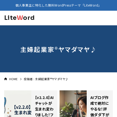
個人事業主に特化した無料WordPressテーマ「LiteWord」
Lite
W
ord
主婦起業家®ヤマダマヤ♪
HOME
投稿者 : 主婦起業家®ヤマダマヤ♪
【v2.2.0】AI
AIブログ作
チャットが
成で絶対に
生まれ変わ
やるな！評
りました！フ
価ダダ下が