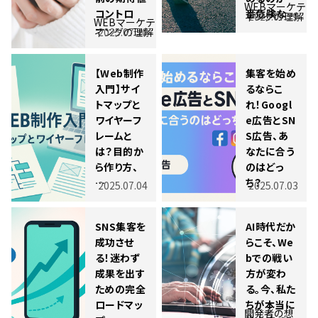
WEBマーケテ
コントロ
番危険な…
ィングの理解
2025.07.29
WEBマーケテ
ー…
ィングの理解
2025.07.30
【Web制作
集客を始め
入門】サイ
るならこ
トマップと
れ！Googl
ワイヤーフ
e広告とSN
レームと
S広告、あ
は？目的か
なたに合う
ら作り方、
のはどっ
…
ち？
2025.07.04
2025.07.03
SNS集客を
AI時代だか
成功させ
らこそ、We
る！迷わず
bでの戦い
成果を出す
方が変わ
ための完全
る。今、私た
ロードマッ
ちが本当に
開発者の想