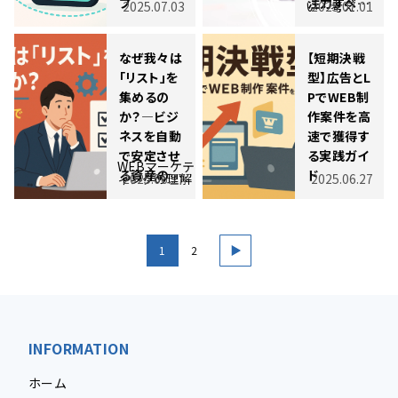
プ
注力すべ…
2025.07.03
い・考え
2025.07.01
なぜ我々は
【短期決戦
「リスト」を
型】広告とL
集めるの
PでWEB制
か？―ビジ
作案件を高
ネスを自動
速で獲得す
で安定させ
る実践ガイ
WEBマーケテ
る資産の…
ド
ィングの理解
2025.06.27
2025.06.27
1
2
INFORMATION
ホーム