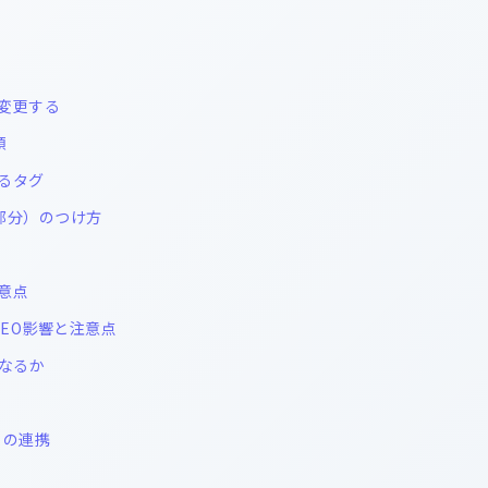
変更する
類
るタグ
部分）のつけ方
意点
EO影響と注意点
うなるか
との連携