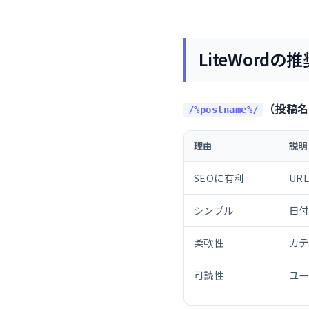
LiteWordの
（投稿名
/%postname%/
理由
説明
SEOに有利
UR
シンプル
日付
柔軟性
カテ
可読性
ユー