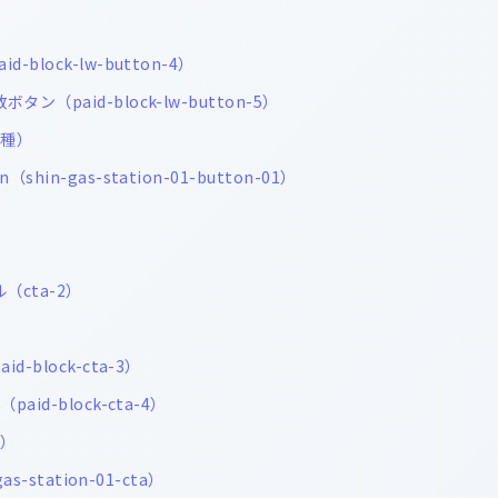
-block-lw-button-4）
タン（paid-block-lw-button-5）
1種）
（shin-gas-station-01-button-01）
ル（cta-2）
id-block-cta-3）
paid-block-cta-4）
種）
gas-station-01-cta）