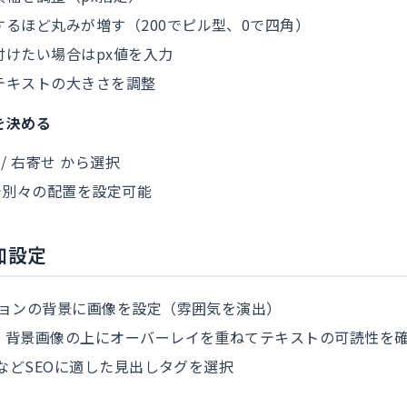
くするほど丸みが増す（200でピル型、0で四角）
を付けたい場合はpx値を入力
 テキストの大きさを調整
を決める
 / 右寄せ から選択
で別々の配置を設定可能
加設定
クションの背景に画像を設定（雰囲気を演出）
: 背景画像の上にオーバーレイを重ねてテキストの可読性を
/h3などSEOに適した見出しタグを選択