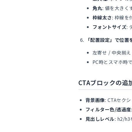
角丸
: 値を大き
枠線太さ
: 枠線
フォントサイズ
:
「配置設定」で位置
左寄せ / 中央揃え
PC時とスマホ時
CTAブロックの追
背景画像
: CTAセ
フィルター色/透過度
見出しレベル
: h2